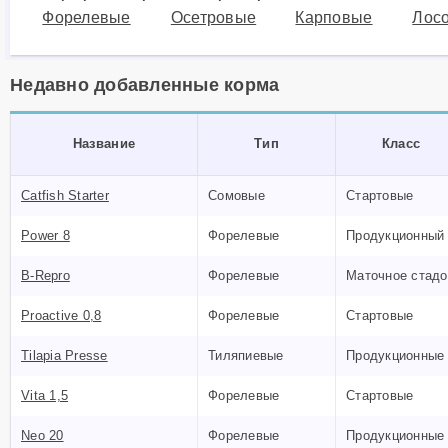
Другое
Форелевые
Осетровые
Карповые
Лос
Сырье и добавки
Инсп
рыбо
Оборудование
Госу
Недавно добавленные корма
Недвижимость
для 
Образование
Проч
Название
Тип
Класс
Catfish Starter
Сомовые
Стартовые
Power 8
Форелевые
Продукционный
B-Repro
Форелевые
Маточное стадо
Proactive 0,8
Форелевые
Стартовые
Tilapia Presse
Тиляпиевые
Продукционные
Vita 1,5
Форелевые
Стартовые
Neo 20
Форелевые
Продукционные