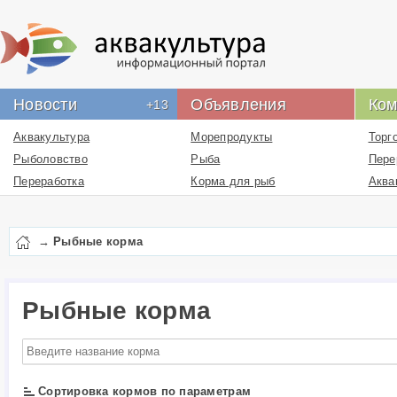
Новости
Объявления
Ком
+13
Аквакультура
Морепродукты
Торг
Рыболовство
Рыба
Пере
Переработка
Корма для рыб
Аква
Новости проекта
Икра
Рыбн
Лекарства
Рыбо
→
Рыбные корма
Перевозка
пром
Упаковка
Рыбо
Бизнес
Рыбные корма
Логи
Работа
отра
Литература
Инфо
ресу
Услуги
отра
Сортировка кормов по параметрам