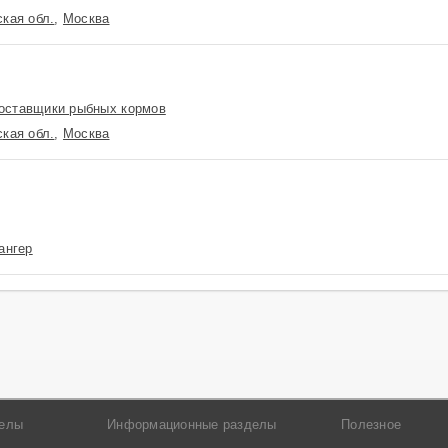
кая обл.
,
Москва
оставщики рыбных кормов
кая обл.
,
Москва
ангер
делы
Информационные разделы
Полезное