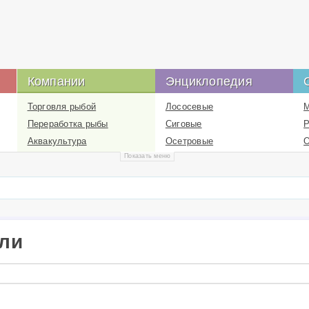
Компании
Энциклопедия
Торговля рыбой
Лососевые
М
Переработка рыбы
Сиговые
Р
Аквакультура
Осетровые
О
Показать меню
Рыбные корма
Карповые
С
Перцихтовые
Рыболовство
Цихловые
промышленное
Рыболовство спортивное
Высшие раки
Жаброногие
ли
Логистика в рыбной
отрасли
Информационные
ресурсы в рыбной
отрасли