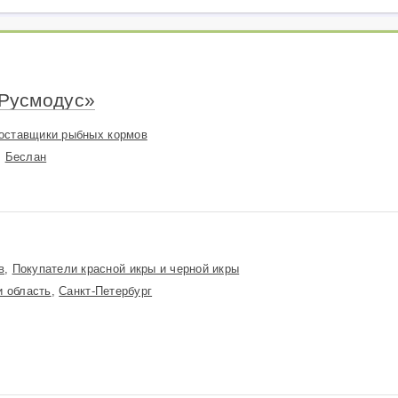
Инспекция качества
рыбопродукции
Государственные услуги
для рыбной отрасли
Русмодус»
Прочие
оставщики рыбных кормов
,
Беслан
в
,
Покупатели красной икры и черной икры
и область
,
Санкт-Петербург