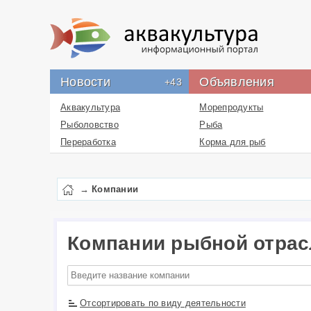
Новости
Объявления
+43
Аквакультура
Морепродукты
Рыболовство
Рыба
Переработка
Корма для рыб
Новости проекта
Икра
Лекарства
→
Компании
Перевозка
Упаковка
Бизнес
Компании рыбной отрас
Работа
Литература
Услуги
Отсортировать по виду деятельности