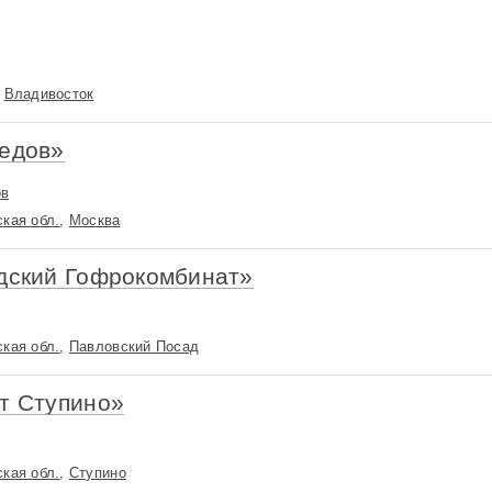
,
Владивосток
едов»
ов
кая обл.
,
Москва
дский Гофрокомбинат»
кая обл.
,
Павловский Посад
т Ступино»
кая обл.
,
Ступино