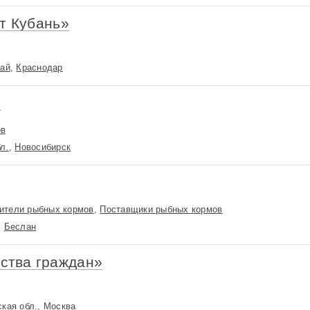
т Кубань»
рай
,
Краснодар
»
ов
л.
,
Новосибирск
ители рыбных кормов
,
Поставщики рыбных кормов
,
Беслан
ства граждан»
кая обл.
,
Москва