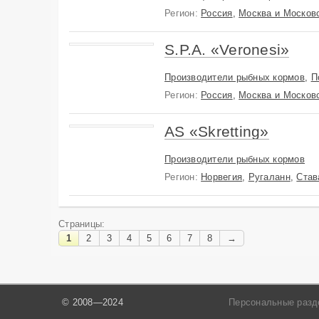
Регион:
Россия
,
Москва и Московс
S.P.A. «Veronesi»
Производители рыбных кормов
,
П
Регион:
Россия
,
Москва и Московс
AS «Skretting»
Производители рыбных кормов
Регион:
Норвегия
,
Ругаланн
,
Став
Страницы:
1
2
3
4
5
6
7
8
→
© 2008—2024
Персональные раз