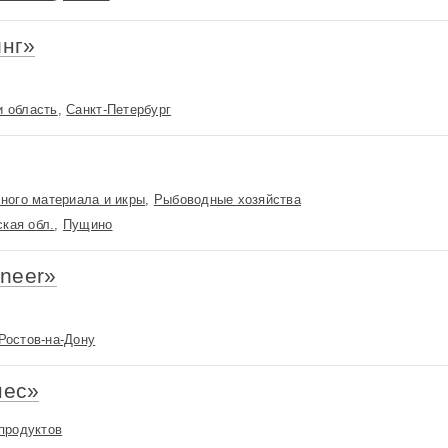
нг»
и область
,
Санкт-Петербург
ного материала и икры
,
Рыбоводные хозяйства
кая обл.
,
Пущино
ineer»
Ростов-на-Дону
нес»
продуктов