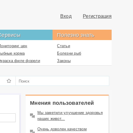
Вход
Регистрация
Сервисы
Полезно знать
ониторинг цен
Статьи
ыбные корма
Болезни рыб
краска филе форели
Законы
обытия в аквакультуре
Рецепты
Комментарии
Пользователи
Контакты
Мнения пользователей
Мы заметили улучшение здоровья
наших живот...
Очень доволен качеством