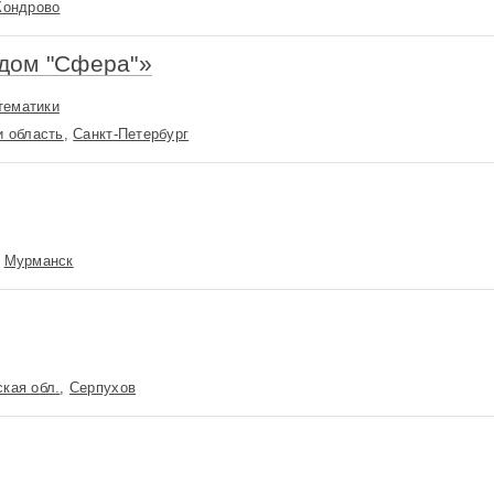
Кондрово
дом "Сфера"»
тематики
и область
,
Санкт-Петербург
,
Мурманск
кая обл.
,
Серпухов