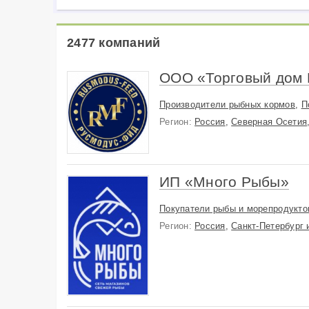
Другое
Сырье и добавки
2477 компаний
Оборудование
Недвижимость
ООО «Торговый дом 
Образование
Производители рыбных кормов
,
П
Регион:
Россия
,
Северная Осетия
ИП «Много Рыбы»
Покупатели рыбы и морепродукто
Регион:
Россия
,
Санкт-Петербург 