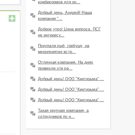
комбикормов для кр...
Добрый день, Андрей! Наша
компания "...
Доброе утро! Цена вопроса. ПСГ
не интересу...
Покупали рыб, горбушу, на
мероприятие встр...
Отличная компания. На днях
привезли эти ре...
Добрый день! ООО "Кинтизьма" ...
Добрый день! ООО "Кинтизьма" ...
Добрый день! ООО "Кинтизьма" ...
Такая крупная компания, а
сотрудников по н...