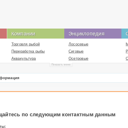
Компании
Энциклопедия
Торговля рыбой
Лососевые
М
Переработка рыбы
Сиговые
Р
Аквакультура
Осетровые
О
Показать меню
Рыбные корма
Карповые
С
Перцихтовые
Рыболовство
нформация
Цихловые
промышленное
Рыболовство спортивное
Высшие раки
Жаброногие
Логистика в рыбной
я
отрасли
ащайтесь по следующим контактным данным
Информационные
ресурсы в рыбной
отрасли
ты: