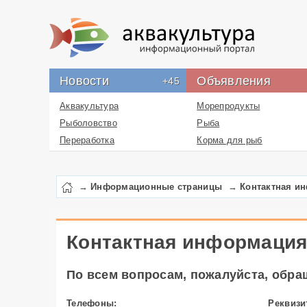
Новости
Объявления
+45
Аквакультура
Морепродукты
Рыболовство
Рыба
Переработка
Корма для рыб
Новости проекта
Икра
Лекарства
→
Информационные страницы
→
Контактная и
Перевозка
Упаковка
Бизнес
Контактная информаци
Работа
По всем вопросам, пожалуйста, обр
Литература
Услуги
Телефоны:
Реквизи