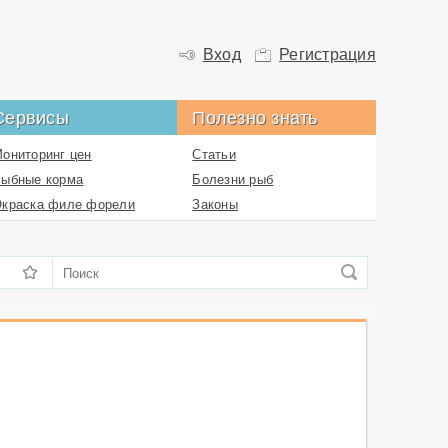
Вход
Регистрация
Сервисы
Полезно знать
ониторинг цен
Статьи
ыбные корма
Болезни рыб
краска филе форели
Законы
обытия в аквакультуре
Рецепты
Комментарии
Пользователи
Контакты