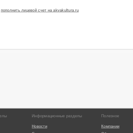
Инспекция качества
:
пополнить лицевой счет на akvakultura.ru
рыбопродукции
Государственные услуги
для рыбной отрасли
Прочие
делы
Информационные разделы
Полезное
Новости
Компании