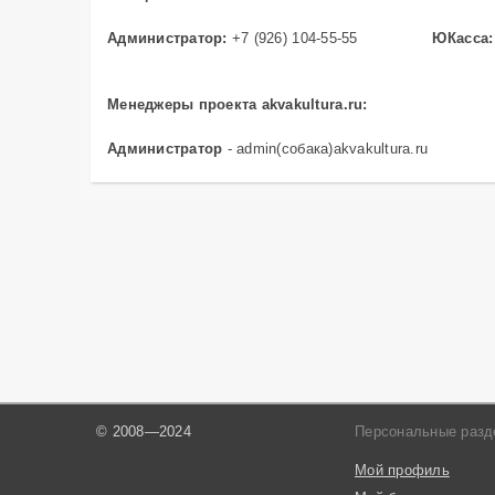
Другое
Сырье и добавки
Администратор:
+7 (926) 104-55-55
ЮКасса
Оборудование
Недвижимость
Менеджеры проекта akvakultura.ru:
Образование
Администратор
- admin(собака)akvakultura.ru
© 2008—2024
Персональные раз
Мой профиль