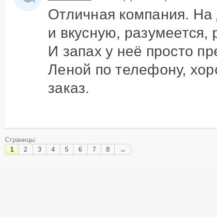
Отличная компания. На 
и вкусную, разумеется, 
И запах у неё просто п
Леной по телефону, хор
заказ.
Страницы:
1
2
3
4
5
6
7
8
→