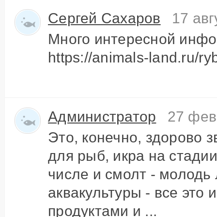
Другое
Сырье и добавки
Инсп
Сергей Сахаров
17 авг
рыбо
Оборудование
Много интересной инфо
Госу
Недвижимость
для 
https://animals-land.ru/r
Образование
Проч
Администратор
27 фев
Это, конечно, здорово з
для рыб, икра на стади
числе и смолт - молодь
аквакультуры - все это 
продуктами и ...