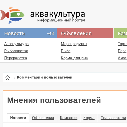
Новости
Объявления
Ком
+48
Аквакультура
Морепродукты
Торг
Рыболовство
Рыба
Пере
Переработка
Корма для рыб
Аква
Новости проекта
Икра
Рыбн
Лекарства
Рыбо
→
Комментарии пользователей
Перевозка
пром
Упаковка
Рыбо
Бизнес
Логи
Мнения пользователей
Работа
отра
Литература
Инфо
Новости
Объявления
Компании
Корма
Пользователи
ресу
Услуги
отра