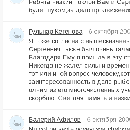
Ребята низкий поклон Вам и Сер
будет пухом,за дело продвижени
Гульнар Кегенова
6 октября 200
Я тоже согласна с вышесказанн
Сергеевич также был очень тала
Благодаря Ему я пришла в эту от
Никогда не жалел силы и времен
тот или иной вопрос человеку,к
заинтересованность в деле рыбо
олним из его многочисленных уче
скорблю. Светлая память и низк
Валерий Афилов
6 октября 200
Nu vot na sayte poyavilsya chelove