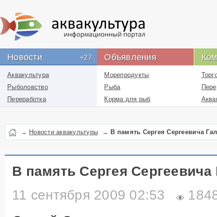
Новости
Объявления
Ком
+27
Аквакультура
Морепродукты
Торг
Рыболовство
Рыба
Пере
Переработка
Корма для рыб
Аква
Новости проекта
Икра
Рыбн
Лекарства
Рыбо
→
Новости аквакультуры
→
В память Сергея Сергеевича Га
Перевозка
пром
Упаковка
Рыбо
Бизнес
Логи
В память Сергея Сергеевича
Работа
отра
11 сентября 2009 02:53
1848
Литература
Инфо
ресу
Услуги
отра