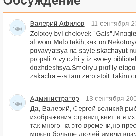
Обсуждение
Валерий Афилов
11 сентября 2
Zolotoy byl chelovek "Gals".Mnog
slovom.Malo takih,kak on.Nekotory
poyavyatsya na sayte,skachayut nu
propali.A vylozhity iz svoey bibliote
dozhdeshsya.Smotryu profily etogo
zakachal---a tam zero stoit.Takim
Администратор
13 сентября 200
Да, Валерий, Сергей великий ры
изображения страниц книг, а я и
так много на это времени,но пре
можно больше людей имели возм