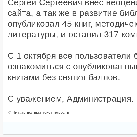
Сергей Сергеевич внес неоцен
Другое
Сырье и добавки
Инсп
сайта, а так же в развитие би
рыбо
Оборудование
опубликовал 45 книг, методиче
Госу
Недвижимость
для 
литературы, и оставил 317 ком
Образование
Проч
С 1 октября все пользователи 
ознакомиться с опубликованн
книгами без снятия баллов.
С уважением, Администрация.
Читать полный текст новости