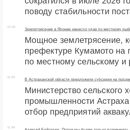
сократился в июле 2026 г
поводу стабильности поста
12:00
Землетрясение в Японии нанесло удар по местному рыб
Мощное землетрясение, к
префектуре Кумамото на 
по местному сельскому и р
11:00
В Астраханской области предложили субсидии на подде
Министерство сельского х
промышленности Астрахан
отбор предприятий аквакул
11:00
Алексей Байталюк: Потом мы будем только вспоминать 