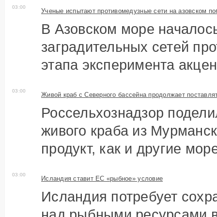
03:00
Ученые испытают противомедузные сети на азовском п
В Азовском море началос
заградительных сетей про
этапа эксперимента акцент
03:00
Живой краб с Северного бассейна продолжает поставля
Россельхознадзор подели
живого краба из Мурманск
продукт, как и другие море
03:00
Исландия ставит ЕС «рыбное» условие
Исландия потребует сохр
над рыбными ресурсами в