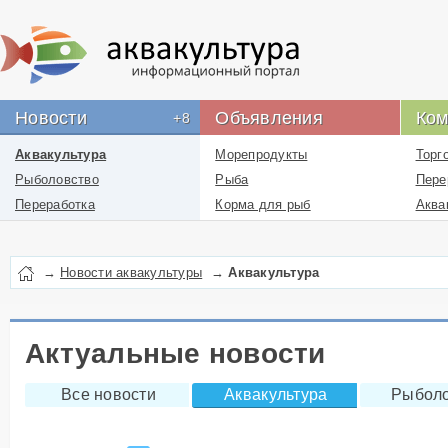
Новости
Объявления
Ком
+8
Аквакультура
Морепродукты
Торг
Рыболовство
Рыба
Пере
Переработка
Корма для рыб
Аква
Новости проекта
Икра
Рыбн
Лекарства
Рыбо
→
Новости аквакультуры
→
Аквакультура
Перевозка
пром
Упаковка
Рыбо
Бизнес
Логи
Актуальные новости
Работа
отра
Все новости
Аквакультура
Рыболо
Литература
Инфо
ресу
Услуги
отра