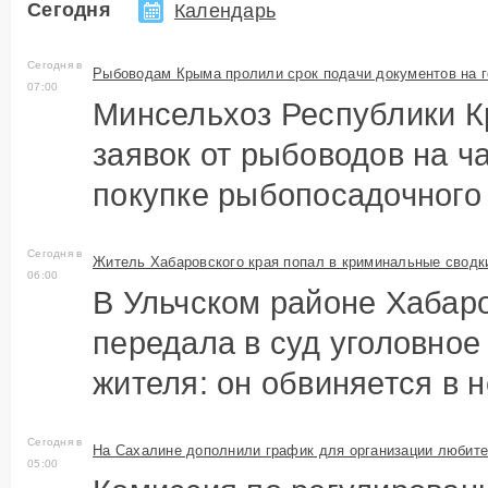
Другое
Сегодня
Календарь
Сырье и добавки
Инсп
рыбо
Сегодня в
Оборудование
Рыбоводам Крыма пролили срок подачи документов на 
Госу
07:00
Недвижимость
для 
Минсельхоз Республики К
Образование
Проч
заявок от рыбоводов на ч
покупке рыбопосадочного 
Сегодня в
Житель Хабаровского края попал в криминальные сводки
06:00
В Ульчском районе Хабаро
передала в суд уголовное
жителя: он обвиняется в н
Сегодня в
На Сахалине дополнили график для организации любите
05:00