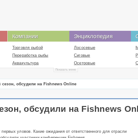
Компании
Энциклопедия
Торговля рыбой
Лососевые
М
Переработка рыбы
Сиговые
Р
Аквакультура
Осетровые
О
Показать меню
Рыбные корма
Карповые
С
Перцихтовые
Рыболовство
 сезон, обсудили на Fishnews Online
Цихловые
промышленное
Рыболовство спортивное
Высшие раки
Жаброногие
Логистика в рыбной
езон, обсудили на Fishnews Onl
отрасли
Информационные
ресурсы в рыбной
 первых уловов. Какие ожидания от ответственного для отрасли
отрасли
 обсудили участники конференции Fishnews.