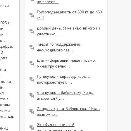
не являет...
енных
Грузоподъемность от 300 кг до 450
,
кг!!!
025 г.
Добрый день. Я не знаю никого из
ли
участнико...
ом
о в
"меры по поддержанию
 цифры,
необходимого газ...
.В
доля
Для информации: наше письмо
министру сельс...
тся
ь
Ну неужели справедливость
ня, на
восторжествует. ...
ии
мне нужно в библиотеку, когда
ил
аткроется? у...
оте в
отовы
2 года закрыта библиотека :( Есть
узами
возможно...
ма, как
Это был позитивный
аниц
человек,никогда не жало...