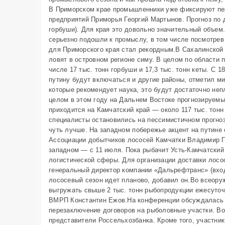
Другое
В Приморском крае промышленники уже фиксируют пе
Сырье и добавки
предприятий Приморья Георгий Мартынов. Прогноз по д
горбуши). Для края это довольно значительный объем.
Оборудование
серьезно подошли к промыслу, в том числе посмотрев
Недвижимость
для Приморского края стал рекордным.В Сахалинской
ловят в островном регионе симу. В целом по области 
Образование
числе 17 тыс. тонн горбуши и 17,3 тыс. тонн кеты. С
путину будут включаться и другие районы, отметил м
которые рекомендует наука, это будут достаточно не
целом в этом году на Дальнем Востоке прогнозируемы
приходится на Камчатский край — около 117 тыс. тон
специалисты остановились на пессимистичном прогнозе
чуть лучше. На западном побережье акцент на путине 
Ассоциации добытчиков лососей Камчатки Владимир Г
западном — с 11 июля. Пока рыбачит Усть-Камчатский 
логистической сферы. Для организации доставки лосо
генеральный директор компании «Дальрефтранс» (вход
лососевый сезон идет планово, добавил он.Во всеору
выгружать свыше 2 тыс. тонн рыбопродукции ежесуточ
ВМРП Константин Ежов.На конференции обсуждалась не
перезаключение договоров на рыболовные участки. 
представители Россельхозбанка. Кроме того, участник