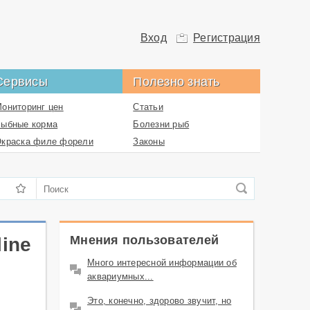
Вход
Регистрация
Сервисы
Полезно знать
ониторинг цен
Статьи
ыбные корма
Болезни рыб
краска филе форели
Законы
обытия в аквакультуре
Рецепты
Комментарии
Пользователи
Контакты
Мнения пользователей
ine
Много интересной информации об
аквариумных...
Это, конечно, здорово звучит, но