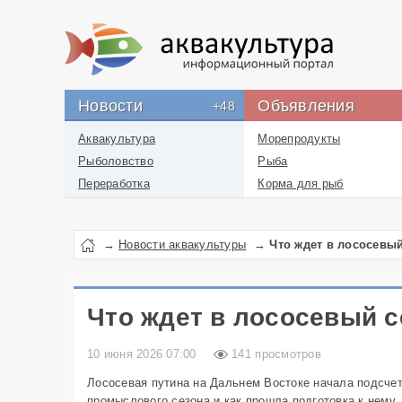
Новости
Объявления
+48
Аквакультура
Морепродукты
Рыболовство
Рыба
Переработка
Корма для рыб
Новости проекта
Икра
Лекарства
→
Новости аквакультуры
→
Что ждет в лососевый
Перевозка
Упаковка
Бизнес
Что ждет в лососевый с
Работа
10 июня 2026 07:00
141 просмотров
Литература
Услуги
Лососевая путина на Дальнем Востоке начала подсчет
промыслового сезона и как прошла подготовка к нему,