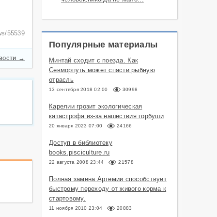
ews/55539
Популярные материалы
овости →
Минтай сходит с поезда. Как
Севморпуть может спасти рыбную
отрасль
13 сентября 2018 02:00
30998
Карелии грозит экологическая
катастрофа из-за нашествия горбуши
20 января 2023 07:00
24166
Доступ в библиотеку
books.pisciculture.ru
22 августа 2008 23:44
21578
Полная замена Артемии способствует
быстрому переходу от живого корма к
стартовому.
11 ноября 2010 23:04
20883