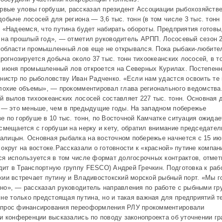
рвые уловы горбуши, рассказал президент Ассоциации рыбохозяйств
Инспекция качества
обыче лососей для региона — 3,6 тыс. тонн (в том числе 3 тыс. тонн
рыбопродукции
 «Надеемся, что путина будет набирать обороты. Предприятия готовы
Государственные услуги
 на прошлый год», — отметил руководитель АРПП. Лососевый сезон 2
для рыбной отрасли
 области промышленный лов еще не открывался. Пока рыбаки-любите
прогнозируется добыча около 37 тыс. тонн тихоокеанских лососей, в т
Прочие
 18 июня промышленный лов откроется на Северных Курилах. Постепенн
инистр по рыболовству Иван Радченко. «Если нам удастся освоить те
плохие объемы», — прокомментировал глава регионального ведомства
й вылов тихоокеанских лососей составляет 227 тыс. тонн. Основная 
н — это меньше, чем в предыдущие годы. На западном побережье
 по горбуше в 10 тыс. тонн, по Восточной Камчатке ситуация ожидае
смещается с горбуши на нерку и кету, обратил внимание председател
алицын. Основная рыбалка на восточном побережье начнется с 15 ию
округ на востоке.Рассказали о готовности к «красной» путине компан
ся используется в том числе формат долгосрочных контрактов, отмет
ит в Транспортную группу FESCO) Андрей Гречкин. Подготовка к раб
жии встречает путину и Владивостокский морской рыбный порт. «Мы г
но», — рассказал руководитель направления по работе с рыбными гр
 только предстоящая путина, но и такая важная для предприятий те
Вопрос финансирования переоформления РЛУ прокомментировали
и конференции высказались по поводу законопроекта об уточнении гр