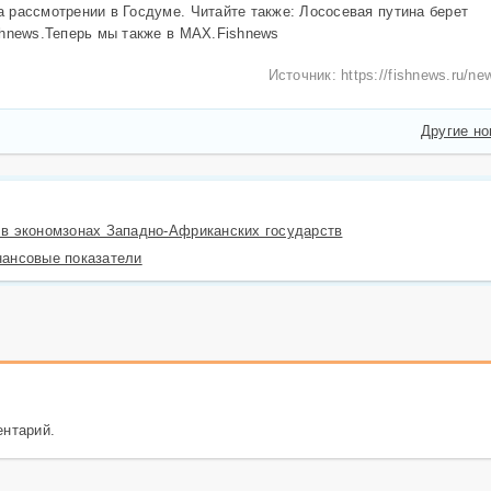
 рассмотрении в Госдуме. Читайте также: Лососевая путина берет
shnews.Теперь мы также в MAX.Fishnews
Источник: https://fishnews.ru/n
Другие н
в экономзонах Западно-Африканских государств
нансовые показатели
ентарий.