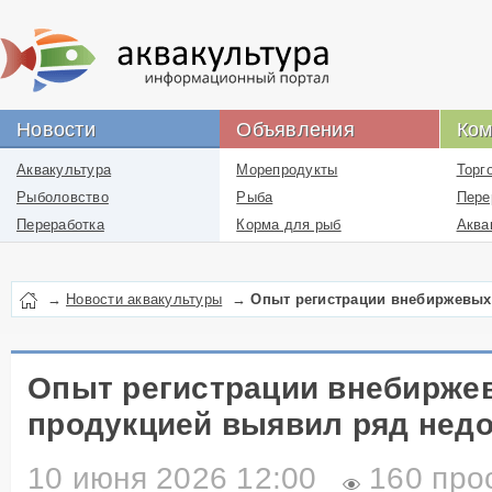
Новости
Объявления
Ком
Аквакультура
Морепродукты
Торг
Рыболовство
Рыба
Пере
Переработка
Корма для рыб
Аква
Новости проекта
Икра
Рыбн
Лекарства
Рыбо
→
Новости аквакультуры
→
Опыт регистрации внебиржевых
Перевозка
пром
Упаковка
Рыбо
Бизнес
Логи
Опыт регистрации внебирже
Работа
отра
продукцией выявил ряд нед
Литература
Инфо
ресу
Услуги
10 июня 2026 12:00
160 про
отра