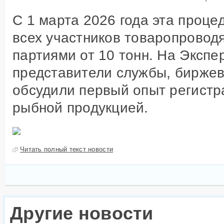
Другое
Сырье и добавки
Инсп
С 1 марта 2026 года эта проце
рыбо
Оборудование
всех участников товаропровод
Госу
Недвижимость
для 
партиями от 10 тонн. На Эксп
Образование
Проч
представители службы, бирже
обсудили первый опыт регистр
рыбной продукцией.
Читать полный текст новости
Другие новости