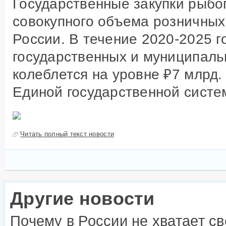
Государственные закупки рыбо
Другое
Сырье и добавки
Инсп
совокупного объема розничных
рыбо
Оборудование
России. В течение 2020-2025 г
Госу
Недвижимость
для 
государственных и муниципаль
Образование
Проч
колеблется на уровне ₽7 млрд.
Единой государственной систем
Читать полный текст новости
Другие новости
Почему в России не хватает с