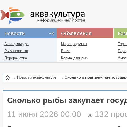
Новости
Объявления
Ком
+2
Аквакультура
Морепродукты
Торг
Рыболовство
Рыба
Пере
Переработка
Корма для рыб
Аква
Новости проекта
Икра
Рыбн
Лекарства
Рыбо
→
Новости аквакультуры
→
Сколько рыбы закупает государ
Перевозка
пром
Упаковка
Рыбо
Бизнес
Логи
Сколько рыбы закупает госу
Работа
отра
11 июня 2026 00:00
132 про
Литература
Инфо
ресу
Услуги
отра