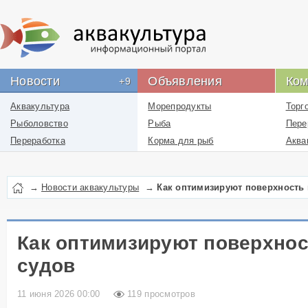
Новости
Объявления
Ком
+9
Аквакультура
Морепродукты
Торг
Рыболовство
Рыба
Пере
Переработка
Корма для рыб
Аква
Новости проекта
Икра
Рыбн
Лекарства
Рыбо
→
Новости аквакультуры
→
Как оптимизируют поверхность
Перевозка
пром
Упаковка
Рыбо
Бизнес
Логи
Как оптимизируют поверхно
Работа
отра
судов
Литература
Инфо
ресу
Услуги
11 июня 2026 00:00
119 просмотров
отра