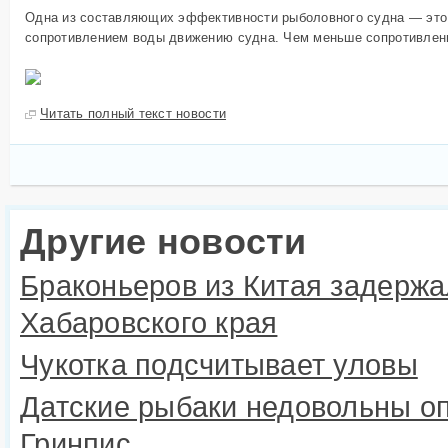
Другое
Одна из составляющих эффективности рыболовного судна — это п
Сырье и добавки
Инсп
сопротивлением воды движению судна. Чем меньше сопротивлени
рыбо
Оборудование
Госу
Недвижимость
для 
Читать полный текст новости
Образование
Проч
Другие новости
Браконьеров из Китая задержа
Хабаровского края
Чукотка подсчитывает уловы
Датские рыбаки недовольны о
Гринпис